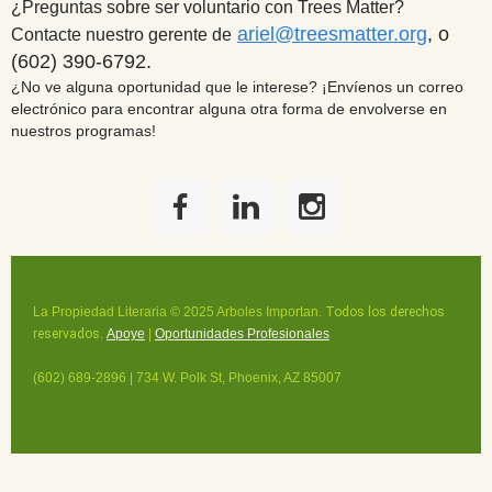
¿Preguntas sobre ser voluntario con Trees Matter?
ariel@treesmatter.org
, o
Contacte nuestro gerente de
(602) 390-6792.
¿No ve alguna oportunidad que le interese? ¡Envíenos un correo
electrónico para encontrar alguna otra forma de envolverse en
nuestros programas!
La Propiedad Literaria © 2025 Arboles Importan.
Todos los derechos
reservados
.
Apoye
|
Oportunidades Profesionales
(602) 689-2896 | 734 W. Polk St, Phoenix, AZ 85007